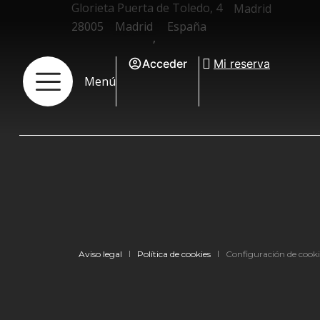
Glorieta Puerta de Toledo, 4
Madrid
28005
Madrid
España
,
Acceder
Mi reserva
Menú
Aviso legal
Política de cookies
Configuración de cooki