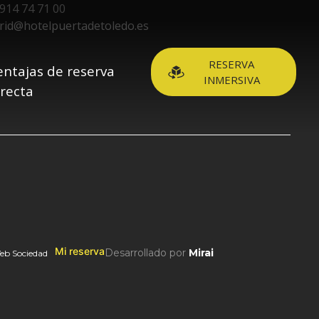
914 74 71 00
rid@hotelpuertadetoledo.es
RESERVA
entajas de reserva
INMERSIVA
irecta
Mi reserva
Desarrollado por
Mirai
eb Sociedad