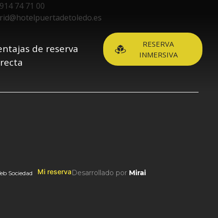
914 74 71 00
rid@hotelpuertadetoledo.es
RESERVA
entajas de reserva
INMERSIVA
irecta
Mi reserva
Desarrollado por
Mirai
eb Sociedad