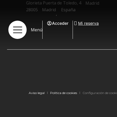
Glorieta Puerta de Toledo, 4
Madrid
28005
Madrid
España
,
Acceder
Mi reserva
Menú
Aviso legal
Política de cookies
Configuración de cooki