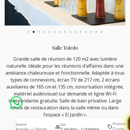
Salle Toledo
Grande salle de réunion de 120 m2 avec lumière
naturelle. Idéale pour les réunions d’affaires dans une
ambiance chaleureuse et fonctionnelle. Adaptée à tous
types de connexions, écran TV de 217 cm, 2 écrans
auxiliaires de 165 cm et 135 cm, sonorisation intégrée,
matériel audiovisuel sur demande et ligne Wi-Fi
indépendante gratuite. Salle de bain privative. Large
choix de restauration dans la salle même ou dans
l’espace « El Jardín ».
Promotion
Quand
Qui
R
Arrivée — Départ
2 adultes · 1 chambre