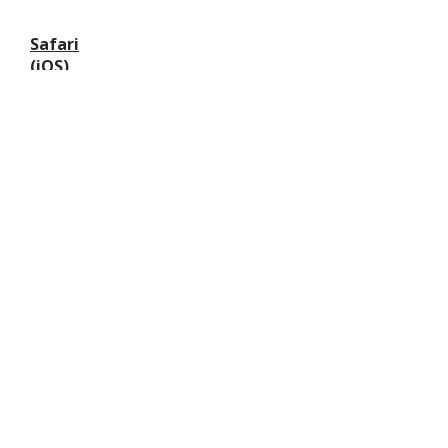
Safari
(iOS)
Android
Glorieta Puerta de Toledo, 4
Madrid
28005
Madrid
Spanien
,