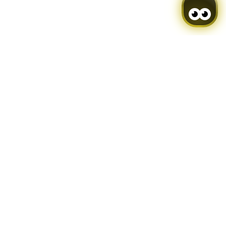
914 74 71 00
rid@hotelpuertadetoledo.es